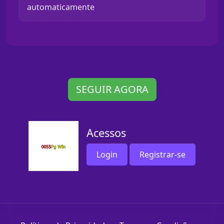
automaticamente
SEGUIR AGORA
Acessos
Login
Registrar-se