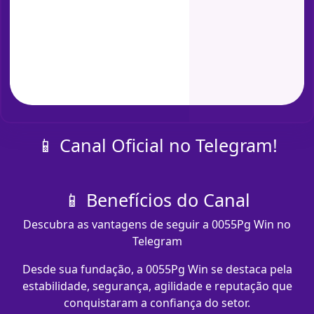
📱 Canal Oficial no Telegram!
📱 Benefícios do Canal
Descubra as vantagens de seguir a 0055Pg Win no
Telegram
Desde sua fundação, a 0055Pg Win se destaca pela
estabilidade, segurança, agilidade e reputação que
conquistaram a confiança do setor.