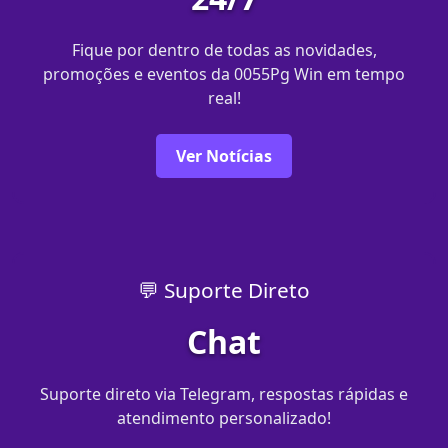
Fique por dentro de todas as novidades,
promoções e eventos da 0055Pg Win em tempo
real!
Ver Notícias
💬 Suporte Direto
Chat
Suporte direto via Telegram, respostas rápidas e
atendimento personalizado!