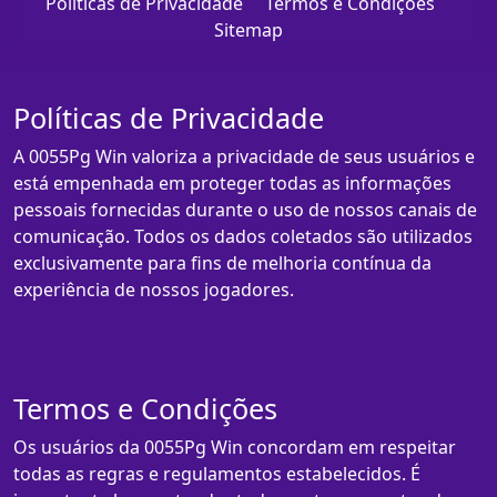
Políticas de Privacidade
Termos e Condições
Sitemap
Políticas de Privacidade
A 0055Pg Win valoriza a privacidade de seus usuários e
está empenhada em proteger todas as informações
pessoais fornecidas durante o uso de nossos canais de
comunicação. Todos os dados coletados são utilizados
exclusivamente para fins de melhoria contínua da
experiência de nossos jogadores.
Termos e Condições
Os usuários da 0055Pg Win concordam em respeitar
todas as regras e regulamentos estabelecidos. É