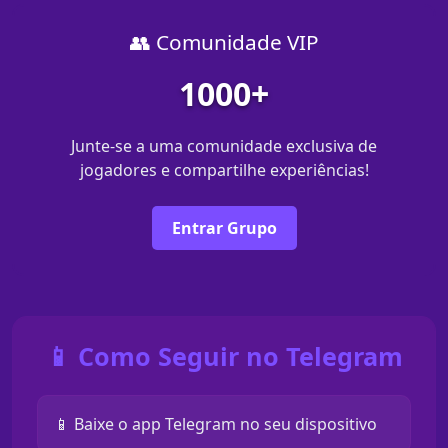
👥 Comunidade VIP
1000+
Junte-se a uma comunidade exclusiva de
jogadores e compartilhe experiências!
Entrar Grupo
📱 Como Seguir no Telegram
📱 Baixe o app Telegram no seu dispositivo