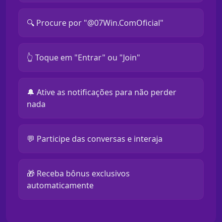
🔍 Procure por "@07Win.ComOficial"
👆 Toque em "Entrar" ou "Join"
🔔 Ative as notificações para não perder
nada
💬 Participe das conversas e interaja
🎁 Receba bônus exclusivos
automaticamente