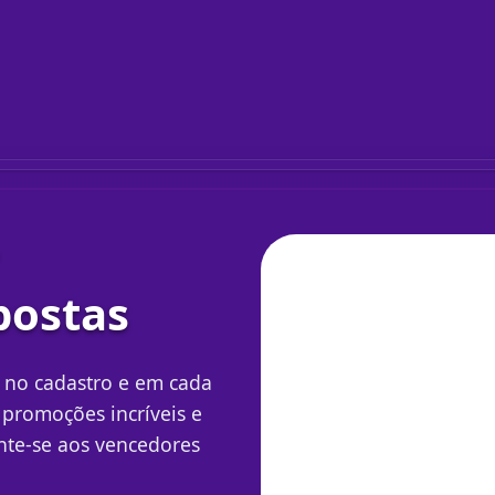
postas
 no cadastro e em cada
 promoções incríveis e
unte-se aos vencedores