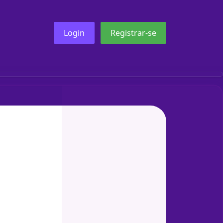
Login
Registrar-se