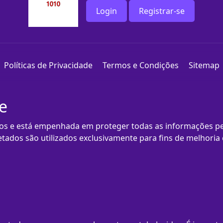
Login
Registrar-se
Políticas de Privacidade
Termos e Condições
Sitemap
de
rios e está empenhada em proteger todas as informações p
tados são utilizados exclusivamente para fins de melhoria