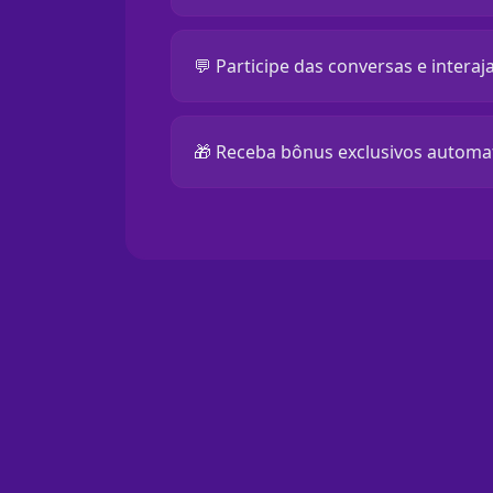
💬 Participe das conversas e interaj
🎁 Receba bônus exclusivos autom