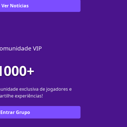
Ver Notícias
Comunidade VIP
1000+
unidade exclusiva de jogadores e
rtilhe experiências!
Entrar Grupo