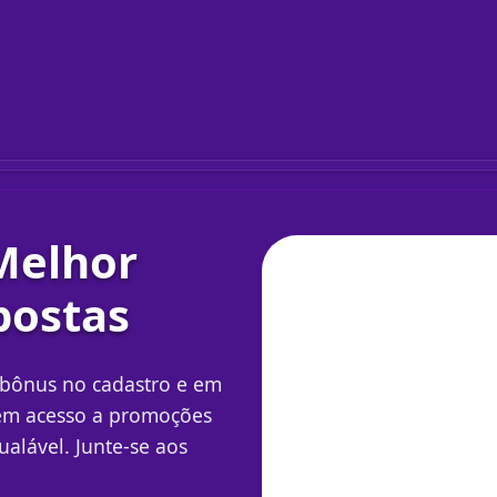
Melhor
postas
 bônus no cadastro e em
tem acesso a promoções
ualável. Junte-se aos