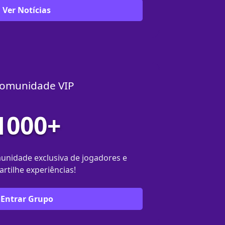
Ver Notícias
Comunidade VIP
1000+
unidade exclusiva de jogadores e
rtilhe experiências!
Entrar Grupo