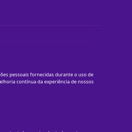
ões pessoais fornecidas durante o uso de
elhoria contínua da experiência de nossos