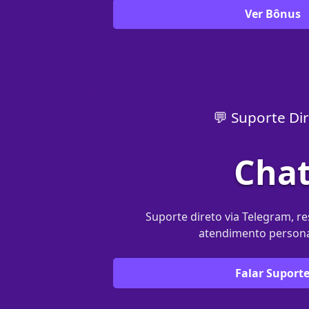
Ver Bônus
💬 Suporte Di
Cha
Suporte direto via Telegram, r
atendimento persona
Falar Suport