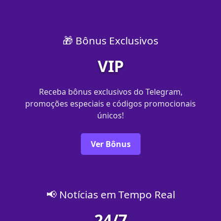
🎁 Bônus Exclusivos
VIP
Receba bônus exclusivos do Telegram,
promoções especiais e códigos promocionais
únicos!
Ver Bônus
📢 Notícias em Tempo Real
24/7