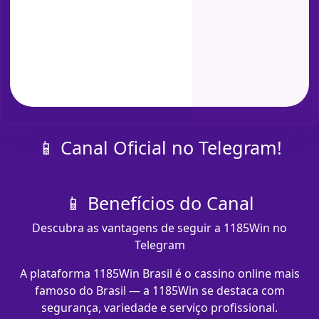
📱 Canal Oficial no Telegram!
📱 Benefícios do Canal
Descubra as vantagens de seguir a 1185Win no
Telegram
A plataforma 1185Win Brasil é o cassino online mais
famoso do Brasil — a 1185Win se destaca com
segurança, variedade e serviço profissional.