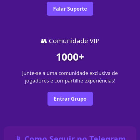
Falar Suporte
👥 Comunidade VIP
1000+
Junte-se a uma comunidade exclusiva de
jogadores e compartilhe experiências!
Entrar Grupo
📱 Como Seguir no Telegram