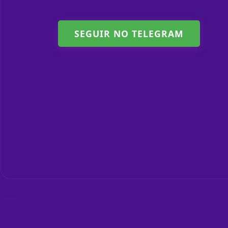
SEGUIR NO TELEGRAM