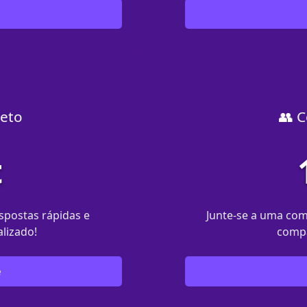
reto
👥 
t
espostas rápidas e
Junte-se a uma com
lizado!
compa
e