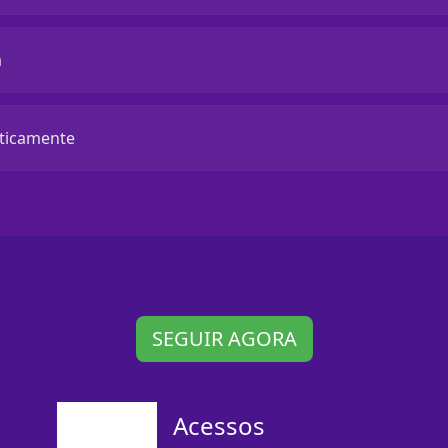
a
aticamente
SEGUIR AGORA
Acessos