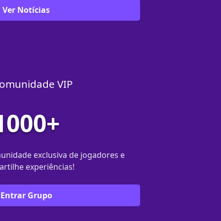
Ver Notícias
Comunidade VIP
1000+
unidade exclusiva de jogadores e
rtilhe experiências!
Entrar Grupo