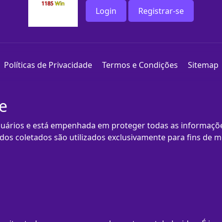
Login
Registrar-se
Políticas de Privacidade
Termos e Condições
Sitemap
de
usuários e está empenhada em proteger todas as informaçõ
os coletados são utilizados exclusivamente para fins de m