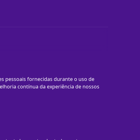
es pessoais fornecidas durante o uso de
elhoria contínua da experiência de nossos