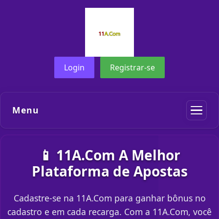
Login
Registrar-se
Menu
📱 11A.Com A Melhor
Plataforma de Apostas
Cadastre-se na 11A.Com para ganhar bônus no
cadastro e em cada recarga. Com a 11A.Com, você