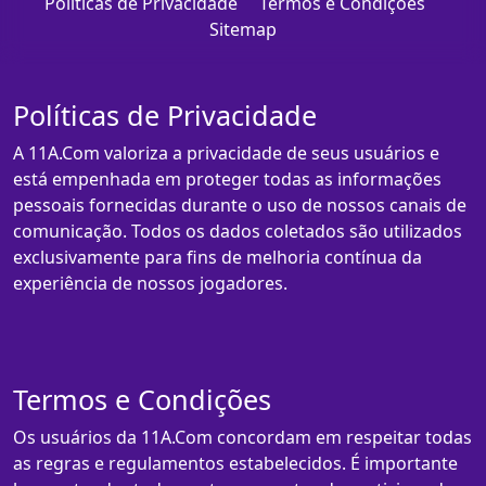
Políticas de Privacidade
Termos e Condições
Sitemap
Políticas de Privacidade
A 11A.Com valoriza a privacidade de seus usuários e
está empenhada em proteger todas as informações
pessoais fornecidas durante o uso de nossos canais de
comunicação. Todos os dados coletados são utilizados
exclusivamente para fins de melhoria contínua da
experiência de nossos jogadores.
Termos e Condições
Os usuários da 11A.Com concordam em respeitar todas
as regras e regulamentos estabelecidos. É importante