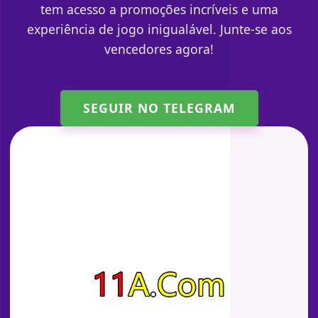
tem acesso a promoções incríveis e uma
experiência de jogo inigualável. Junte-se aos
vencedores agora!
SEGUIR NO TELEGRAM