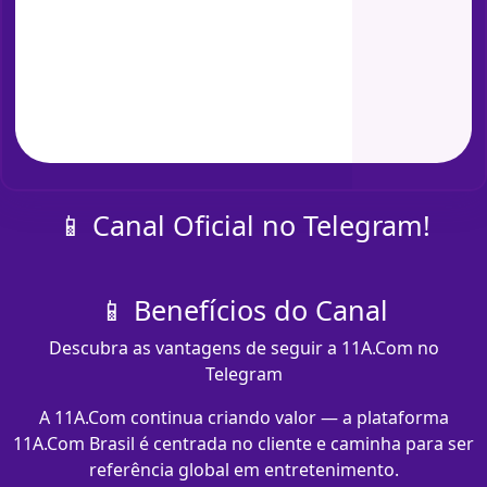
📱 Canal Oficial no Telegram!
📱 Benefícios do Canal
Descubra as vantagens de seguir a 11A.Com no
Telegram
A 11A.Com continua criando valor — a plataforma
11A.Com Brasil é centrada no cliente e caminha para ser
referência global em entretenimento.