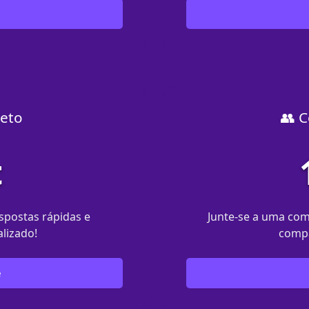
reto
👥 
t
espostas rápidas e
Junte-se a uma com
lizado!
compa
e