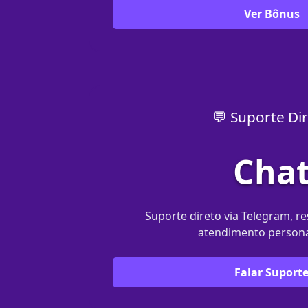
Ver Bônus
💬 Suporte Di
Cha
Suporte direto via Telegram, r
atendimento persona
Falar Suport