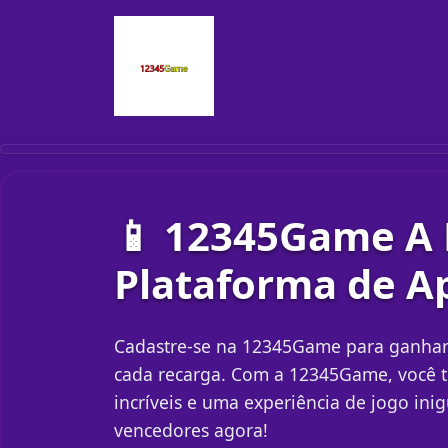
📱 12345Game A
Plataforma de A
Cadastre-se na 12345Game para ganhar
cada recarga. Com a 12345Game, você 
incríveis e uma experiência de jogo inig
vencedores agora!