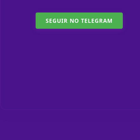
SEGUIR NO TELEGRAM