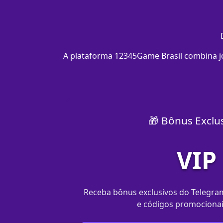
A plataforma 12345Game Brasil combina 
🎁 Bônus Exclu
VIP
Receba bônus exclusivos do Telegra
e códigos promocionai