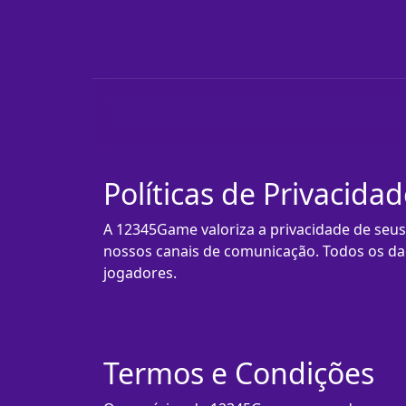
Políticas de Privacida
A 12345Game valoriza a privacidade de seu
nossos canais de comunicação. Todos os dad
jogadores.
Termos e Condições