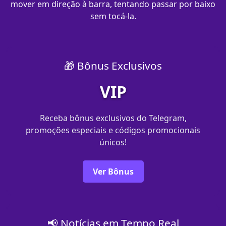
mover em direção à barra, tentando passar por baixo
sem tocá-la.
🎁 Bônus Exclusivos
VIP
Receba bônus exclusivos do Telegram,
promoções especiais e códigos promocionais
únicos!
Ver Bônus
📢 Notícias em Tempo Real