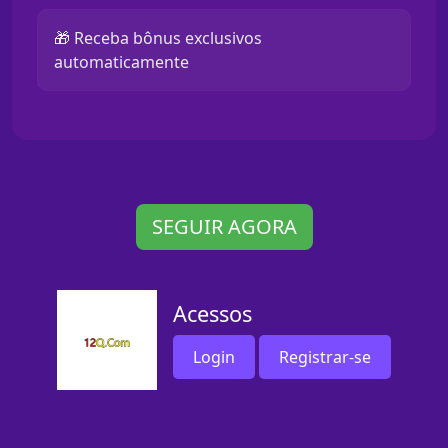
🎁 Receba bônus exclusivos
automaticamente
SEGUIR AGORA
Acessos
Login
Registrar-se