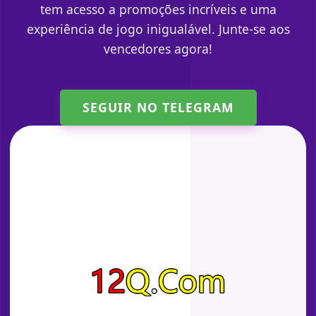
tem acesso a promoções incríveis e uma
experiência de jogo inigualável. Junte-se aos
vencedores agora!
SEGUIR NO TELEGRAM