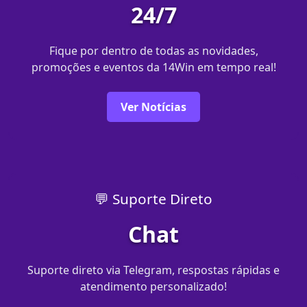
24/7
Fique por dentro de todas as novidades,
promoções e eventos da 14Win em tempo real!
Ver Notícias
💬 Suporte Direto
Chat
Suporte direto via Telegram, respostas rápidas e
atendimento personalizado!