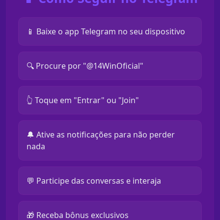
📱 Baixe o app Telegram no seu dispositivo
🔍 Procure por "@14WinOficial"
👆 Toque em "Entrar" ou "Join"
🔔 Ative as notificações para não perder
nada
💬 Participe das conversas e interaja
🎁 Receba bônus exclusivos