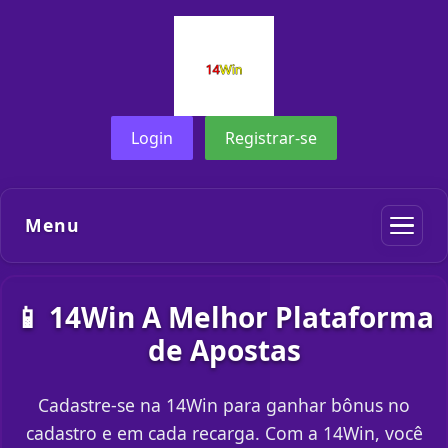
Login
Registrar-se
Menu
📱 14Win A Melhor Plataforma
de Apostas
Cadastre-se na 14Win para ganhar bônus no
cadastro e em cada recarga. Com a 14Win, você