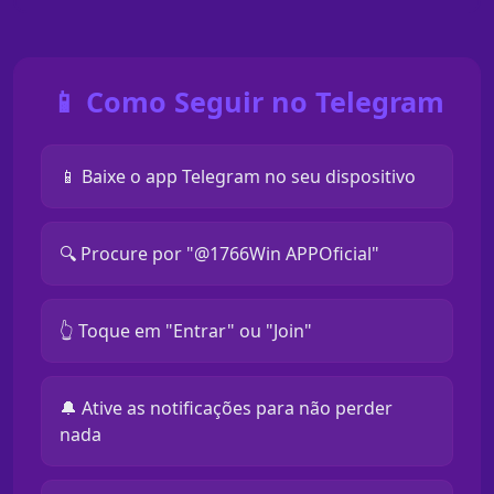
📱 Como Seguir no Telegram
📱 Baixe o app Telegram no seu dispositivo
🔍 Procure por "@1766Win APPOficial"
👆 Toque em "Entrar" ou "Join"
🔔 Ative as notificações para não perder
nada