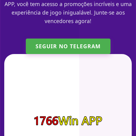
APP, você tem acesso a promoções incríveis e uma
experiência de jogo inigualável. Junte-se aos
vencedores agora!
SEGUIR NO TELEGRAM