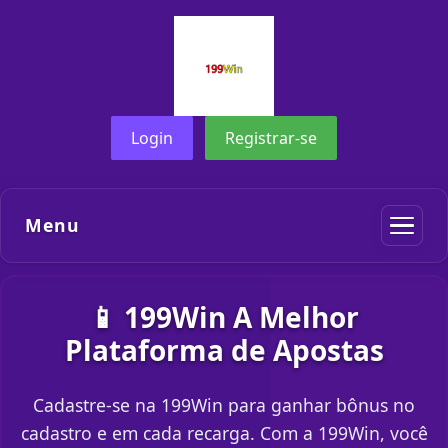
Login
Registrar-se
Menu
📱 199Win A Melhor
Plataforma de Apostas
Cadastre-se na 199Win para ganhar bônus no
cadastro e em cada recarga. Com a 199Win, você