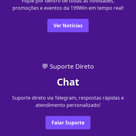
Fique por dentro de todas as novidades,
promoções e eventos da 199Win em tempo real!
Ver Notícias
💬 Suporte Direto
Chat
Suporte direto via Telegram, respostas rápidas e
atendimento personalizado!
Falar Suporte