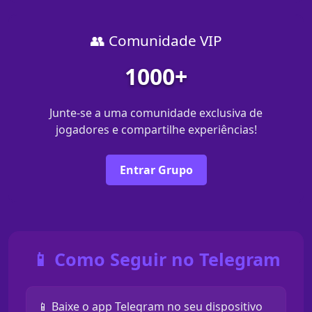
👥 Comunidade VIP
1000+
Junte-se a uma comunidade exclusiva de
jogadores e compartilhe experiências!
Entrar Grupo
📱 Como Seguir no Telegram
📱 Baixe o app Telegram no seu dispositivo