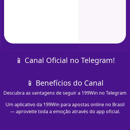
📱 Canal Oficial no Telegram!
📱 Benefícios do Canal
Descubra as vantagens de seguir a 199Win no Telegram
Um aplicativo da 199Win para apostas online no Brasil
— aproveite toda a emoção através do app oficial.