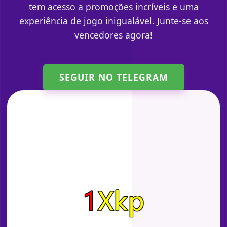
tem acesso a promoções incríveis e uma
experiência de jogo inigualável. Junte-se aos
vencedores agora!
SEGUIR NO TELEGRAM