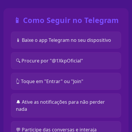
📱 Como Seguir no Telegram
📱 Baixe o app Telegram no seu dispositivo
🔍 Procure por "@1XkpOficial"
👆 Toque em "Entrar" ou "Join"
🔔 Ative as notificações para não perder
nada
💬 Participe das conversas e interaja