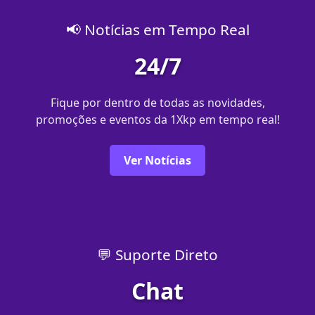
📢 Notícias em Tempo Real
24/7
Fique por dentro de todas as novidades,
promoções e eventos da 1Xkp em tempo real!
Ver Notícias
💬 Suporte Direto
Chat