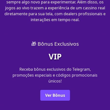
sempre algo novo para experimentar. Além disso, os
jogos ao vivo trazem a experiência de um cassino real
diretamente para sua tela, com dealers profissionais e
interações em tempo real.
🎁 Bônus Exclusivos
VIP
Receba bônus exclusivos do Telegram,
promoções especiais e códigos promocionais
únicos!
Ver Bônus