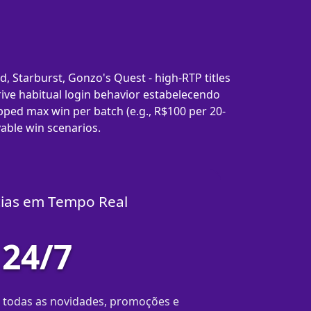
d, Starburst, Gonzo's Quest - high-RTP titles
rive habitual login behavior estabelecendo
pped max win per batch (e.g., R$100 per 20-
vable win scenarios.
cias em Tempo Real
24/7
e todas as novidades, promoções e