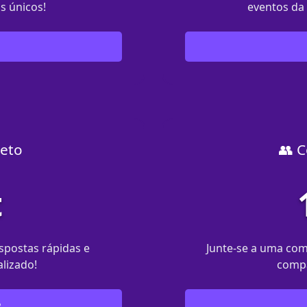
s únicos!
eventos da
reto
👥 
t
espostas rápidas e
Junte-se a uma com
lizado!
compa
e