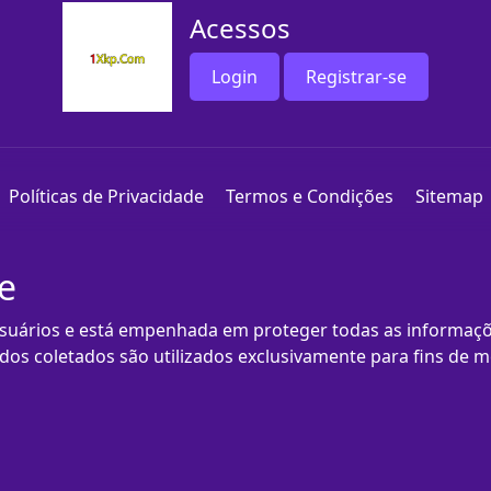
Acessos
Login
Registrar-se
Políticas de Privacidade
Termos e Condições
Sitemap
de
 usuários e está empenhada em proteger todas as informaçõ
os coletados são utilizados exclusivamente para fins de m