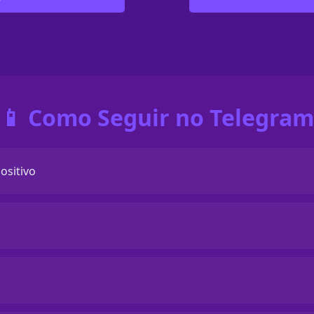
📱 Como Seguir no Telegram
ositivo