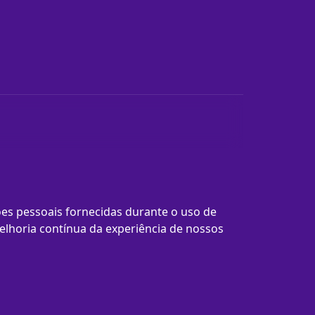
es pessoais fornecidas durante o uso de
elhoria contínua da experiência de nossos