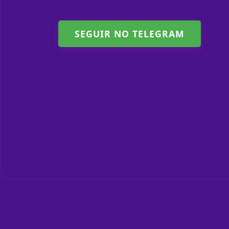
SEGUIR NO TELEGRAM