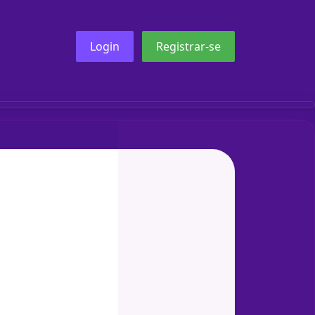
Login
Registrar-se