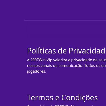
Políticas de Privacida
A 2007Win Vip valoriza a privacidade de se
nossos canais de comunicação. Todos os dad
jogadores.
Termos e Condições