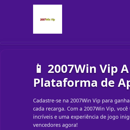
📱 2007Win Vip 
Plataforma de A
Cadastre-se na 2007Win Vip para ganha
cada recarga. Com a 2007Win Vip, você
incríveis e uma experiência de jogo inig
vencedores agora!