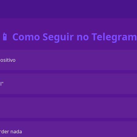
📱 Como Seguir no Telegram
ositivo
l"
erder nada