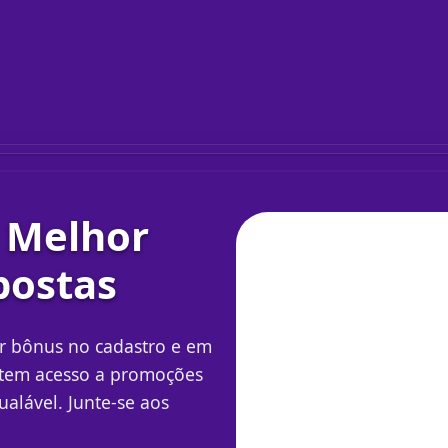
A Melhor
postas
r bônus no cadastro e em
 tem acesso a promoções
ualável. Junte-se aos