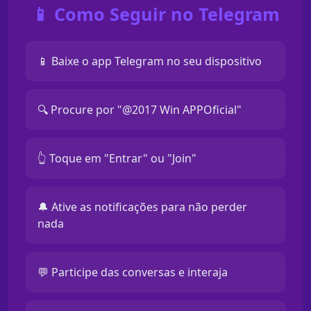
📱 Como Seguir no Telegram
📱 Baixe o app Telegram no seu dispositivo
🔍 Procure por "@2017 Win APPOficial"
👆 Toque em "Entrar" ou "Join"
🔔 Ative as notificações para não perder
nada
💬 Participe das conversas e interaja