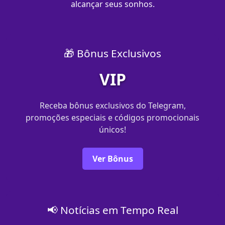
alcançar seus sonhos.
🎁 Bônus Exclusivos
VIP
Receba bônus exclusivos do Telegram,
promoções especiais e códigos promocionais
únicos!
Ver Bônus
📢 Notícias em Tempo Real