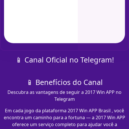
📱 Canal Oficial no Telegram!
📱 Benefícios do Canal
Descubra as vantagens de seguir a 2017 Win APP no
Telegram
Em cada jogo da plataforma 2017 Win APP Brasil , você
encontra um caminho para a fortuna — a 2017 Win APP
oferece um serviço completo para ajudar você a