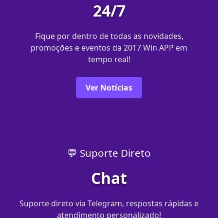
24/7
Fique por dentro de todas as novidades,
promoções e eventos da 2017 Win APP em
tempo real!
Ver Notícias
💬 Suporte Direto
Chat
Suporte direto via Telegram, respostas rápidas e
atendimento personalizado!