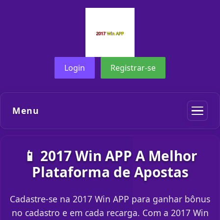
Login
Registrar-se
Menu
📱 2017 Win APP A Melhor
Plataforma de Apostas
Cadastre-se na 2017 Win APP para ganhar bônus
no cadastro e em cada recarga. Com a 2017 Win