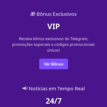
🎁 Bônus Exclusivos
VIP
Receba bônus exclusivos do Telegram,
promoções especiais e códigos promocionais
únicos!
Ver Bônus
📢 Notícias em Tempo Real
24/7