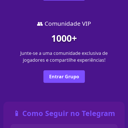
👥 Comunidade VIP
1000+
Junte-se a uma comunidade exclusiva de
jogadores e compartilhe experiências!
Entrar Grupo
📱 Como Seguir no Telegram