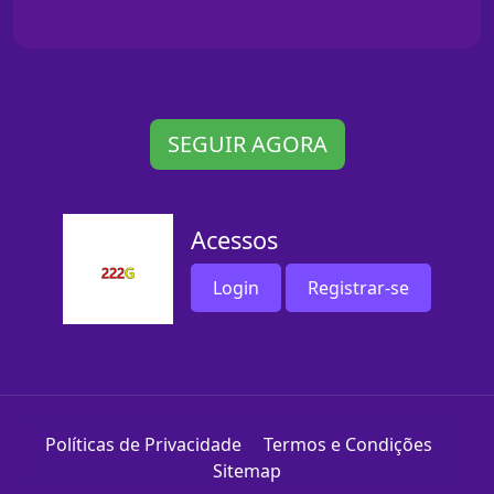
SEGUIR AGORA
Acessos
Login
Registrar-se
Políticas de Privacidade
Termos e Condições
Sitemap