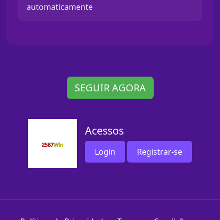
automaticamente
SEGUIR AGORA
Acessos
Login
Registrar-se