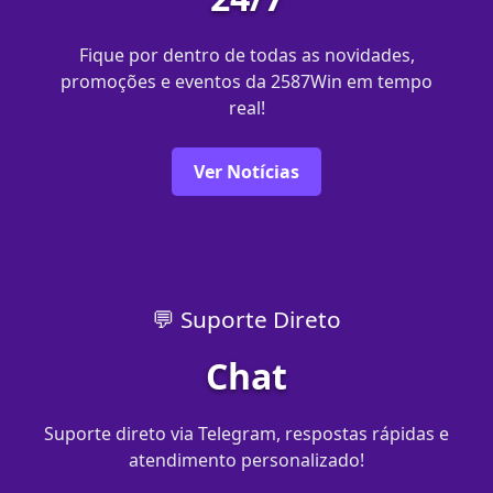
Fique por dentro de todas as novidades,
promoções e eventos da 2587Win em tempo
real!
Ver Notícias
💬 Suporte Direto
Chat
Suporte direto via Telegram, respostas rápidas e
atendimento personalizado!