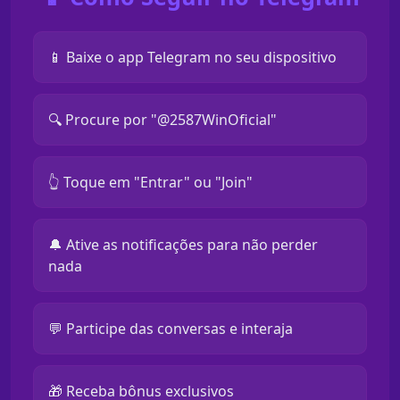
📱 Baixe o app Telegram no seu dispositivo
🔍 Procure por "@2587WinOficial"
👆 Toque em "Entrar" ou "Join"
🔔 Ative as notificações para não perder
nada
💬 Participe das conversas e interaja
🎁 Receba bônus exclusivos