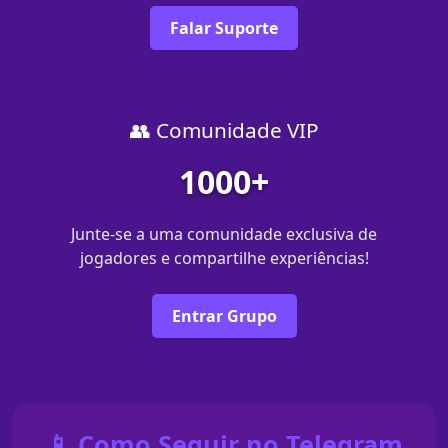
Falar Suporte
👥 Comunidade VIP
1000+
Junte-se a uma comunidade exclusiva de
jogadores e compartilhe experiências!
Entrar Grupo
📱 Como Seguir no Telegram