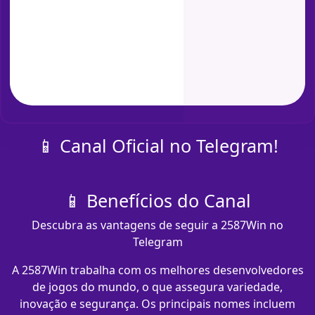
📱 Canal Oficial no Telegram!
📱 Benefícios do Canal
Descubra as vantagens de seguir a 2587Win no
Telegram
A 2587Win trabalha com os melhores desenvolvedores
de jogos do mundo, o que assegura variedade,
inovação e segurança. Os principais nomes incluem