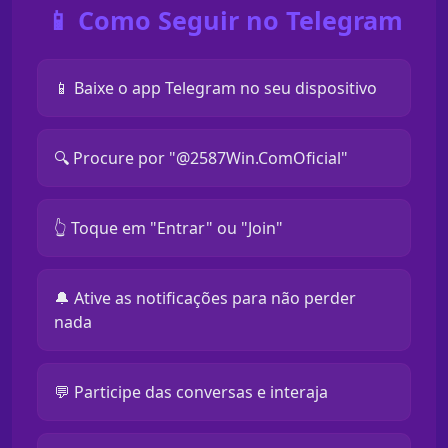
📱 Como Seguir no Telegram
📱 Baixe o app Telegram no seu dispositivo
🔍 Procure por "@2587Win.ComOficial"
👆 Toque em "Entrar" ou "Join"
🔔 Ative as notificações para não perder
nada
💬 Participe das conversas e interaja