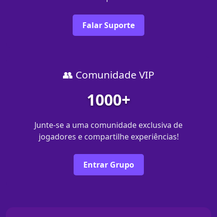
Falar Suporte
👥 Comunidade VIP
1000+
Junte-se a uma comunidade exclusiva de
jogadores e compartilhe experiências!
Entrar Grupo