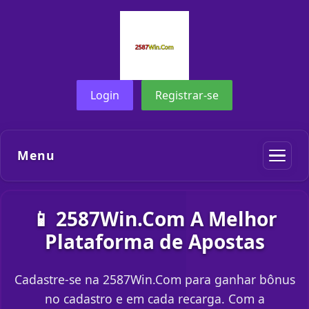
Login
Registrar-se
Menu
📱 2587Win.Com A Melhor
Plataforma de Apostas
Cadastre-se na 2587Win.Com para ganhar bônus
no cadastro e em cada recarga. Com a