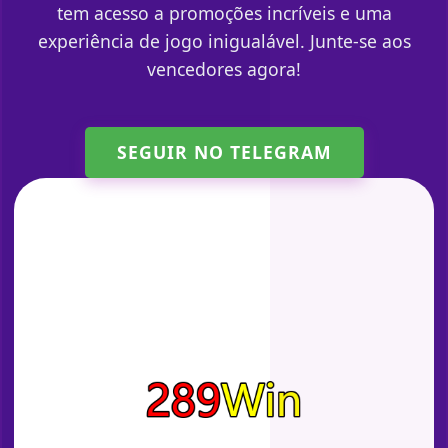
tem acesso a promoções incríveis e uma
experiência de jogo inigualável. Junte-se aos
vencedores agora!
SEGUIR NO TELEGRAM