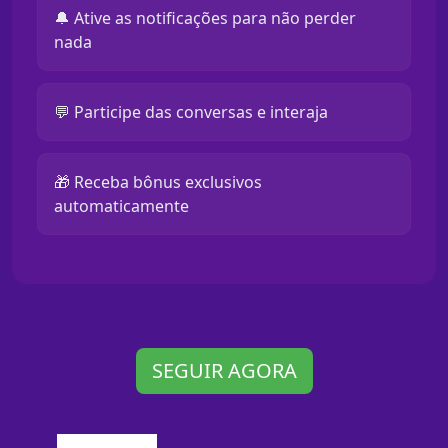
🔔 Ative as notificações para não perder
nada
💬 Participe das conversas e interaja
🎁 Receba bônus exclusivos
automaticamente
SEGUIR AGORA