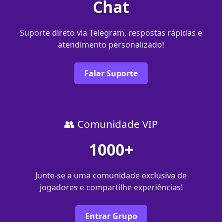
Chat
Suporte direto via Telegram, respostas rápidas e
atendimento personalizado!
Falar Suporte
👥 Comunidade VIP
1000+
Junte-se a uma comunidade exclusiva de
jogadores e compartilhe experiências!
Entrar Grupo