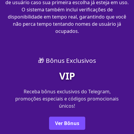
de usuário caso sua primeira escolha já esteja em uso.
O sistema também inclui verificações de
disponibilidade em tempo real, garantindo que você
não perca tempo tentando nomes de usuário já
ocupados.
🎁 Bônus Exclusivos
VIP
Receba bônus exclusivos do Telegram,
promoções especiais e códigos promocionais
únicos!
Ver Bônus