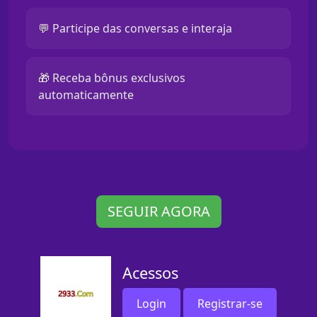
💬 Participe das conversas e interaja
🎁 Receba bônus exclusivos
automaticamente
SEGUIR AGORA
Acessos
Login
Registrar-se