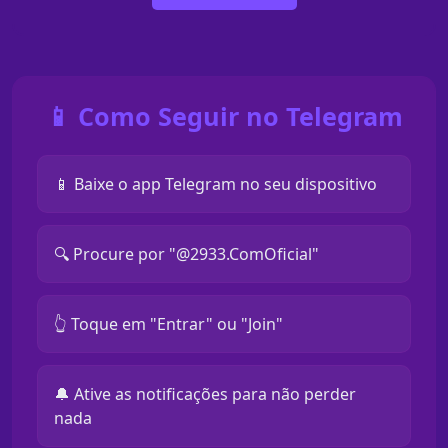
📱 Como Seguir no Telegram
📱 Baixe o app Telegram no seu dispositivo
🔍 Procure por "@2933.ComOficial"
👆 Toque em "Entrar" ou "Join"
🔔 Ative as notificações para não perder
nada