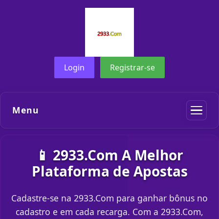
Login
Registrar-se
Menu
📱 2933.Com A Melhor
Plataforma de Apostas
Cadastre-se na 2933.Com para ganhar bônus no
cadastro e em cada recarga. Com a 2933.Com,