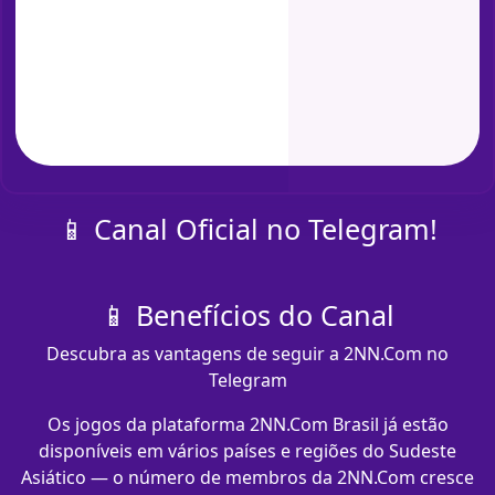
📱 Canal Oficial no Telegram!
📱 Benefícios do Canal
Descubra as vantagens de seguir a 2NN.Com no
Telegram
Os jogos da plataforma 2NN.Com Brasil já estão
disponíveis em vários países e regiões do Sudeste
Asiático — o número de membros da 2NN.Com cresce