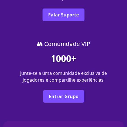
Falar Suporte
👥 Comunidade VIP
1000+
Junte-se a uma comunidade exclusiva de
jogadores e compartilhe experiências!
Entrar Grupo