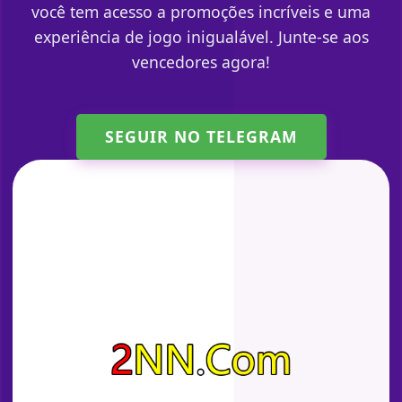
você tem acesso a promoções incríveis e uma
experiência de jogo inigualável. Junte-se aos
vencedores agora!
SEGUIR NO TELEGRAM