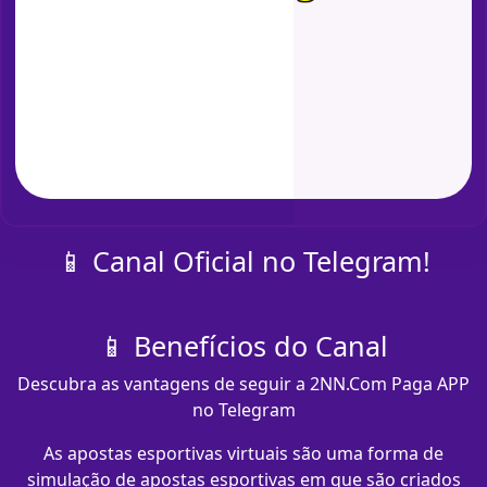
📱 Canal Oficial no Telegram!
📱 Benefícios do Canal
Descubra as vantagens de seguir a 2NN.Com Paga APP
no Telegram
As apostas esportivas virtuais são uma forma de
simulação de apostas esportivas em que são criados