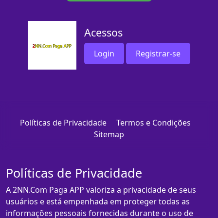
Acessos
Login
Registrar-se
Políticas de Privacidade
Termos e Condições
Sitemap
Políticas de Privacidade
A 2NN.Com Paga APP valoriza a privacidade de seus
usuários e está empenhada em proteger todas as
informações pessoais fornecidas durante o uso de