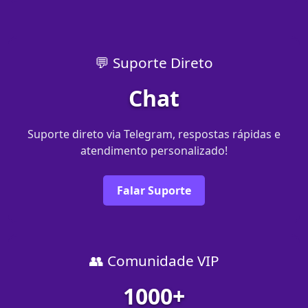
💬 Suporte Direto
Chat
Suporte direto via Telegram, respostas rápidas e
atendimento personalizado!
Falar Suporte
👥 Comunidade VIP
1000+