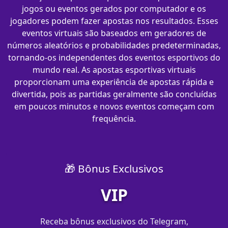
jogos ou eventos gerados por computador e os
jogadores podem fazer apostas nos resultados. Esses
eventos virtuais são baseados em geradores de
números aleatórios e probabilidades predeterminadas,
tornando-os independentes dos eventos esportivos do
mundo real. As apostas esportivas virtuais
proporcionam uma experiência de apostas rápida e
divertida, pois as partidas geralmente são concluídas
em poucos minutos e novos eventos começam com
frequência.
🎁 Bônus Exclusivos
VIP
Receba bônus exclusivos do Telegram,