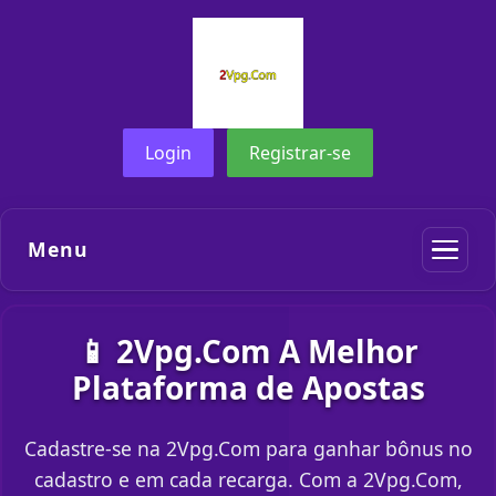
Login
Registrar-se
Menu
📱 2Vpg.Com A Melhor
Plataforma de Apostas
Cadastre-se na 2Vpg.Com para ganhar bônus no
cadastro e em cada recarga. Com a 2Vpg.Com,