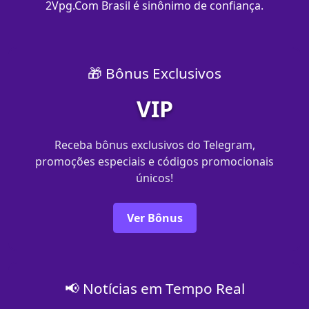
2Vpg.Com Brasil é sinônimo de confiança.
🎁 Bônus Exclusivos
VIP
Receba bônus exclusivos do Telegram,
promoções especiais e códigos promocionais
únicos!
Ver Bônus
📢 Notícias em Tempo Real