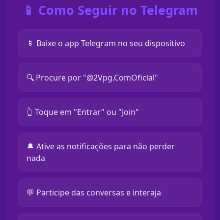
📱 Como Seguir no Telegram
📱 Baixe o app Telegram no seu dispositivo
🔍 Procure por "@2Vpg.ComOficial"
👆 Toque em "Entrar" ou "Join"
🔔 Ative as notificações para não perder
nada
💬 Participe das conversas e interaja