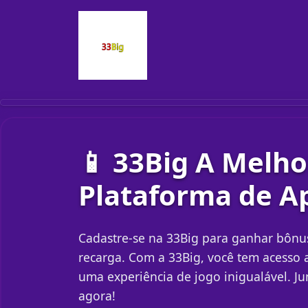
📱 33Big A Melho
Plataforma de A
Cadastre-se na 33Big para ganhar bônu
recarga. Com a 33Big, você tem acesso 
uma experiência de jogo inigualável. J
agora!