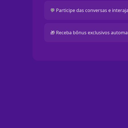
💬 Participe das conversas e interaj
🎁 Receba bônus exclusivos autom