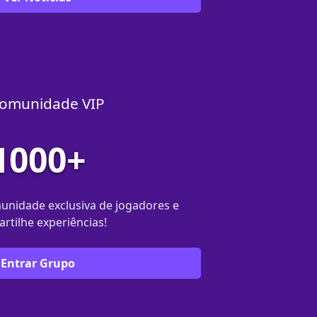
Comunidade VIP
1000+
unidade exclusiva de jogadores e
rtilhe experiências!
Entrar Grupo