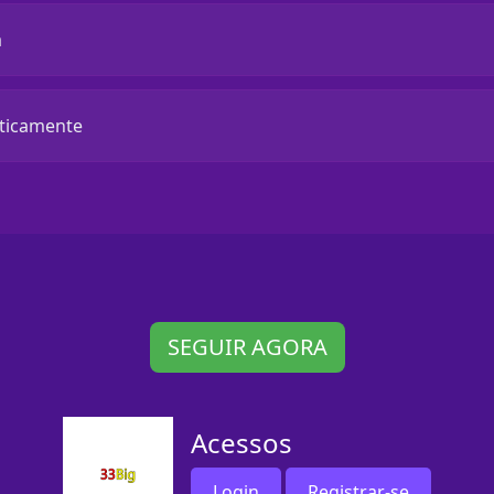
a
aticamente
SEGUIR AGORA
Acessos
Login
Registrar-se