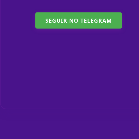
SEGUIR NO TELEGRAM