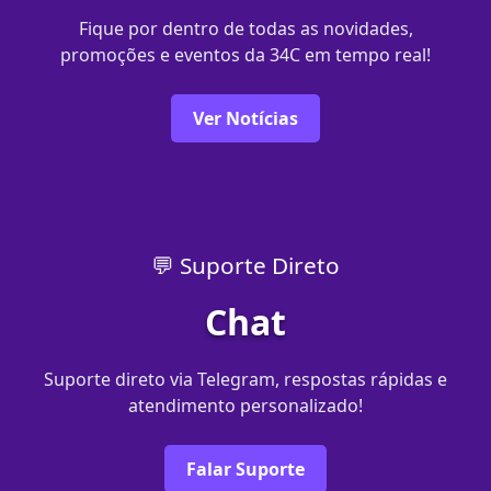
Fique por dentro de todas as novidades,
promoções e eventos da 34C em tempo real!
Ver Notícias
💬 Suporte Direto
Chat
Suporte direto via Telegram, respostas rápidas e
atendimento personalizado!
Falar Suporte