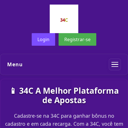
Login
Registrar-se
Menu
📱 34C A Melhor Plataforma
de Apostas
Cadastre-se na 34C para ganhar bônus no
cadastro e em cada recarga. Com a 34C, você tem