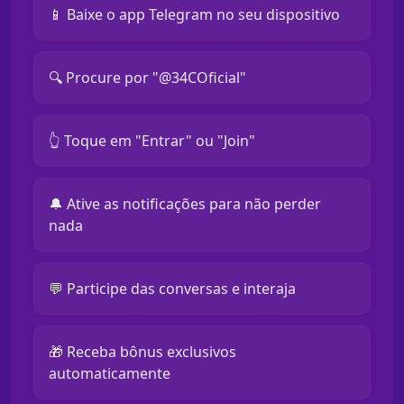
📱 Baixe o app Telegram no seu dispositivo
🔍 Procure por "@34COficial"
👆 Toque em "Entrar" ou "Join"
🔔 Ative as notificações para não perder
nada
💬 Participe das conversas e interaja
🎁 Receba bônus exclusivos
automaticamente