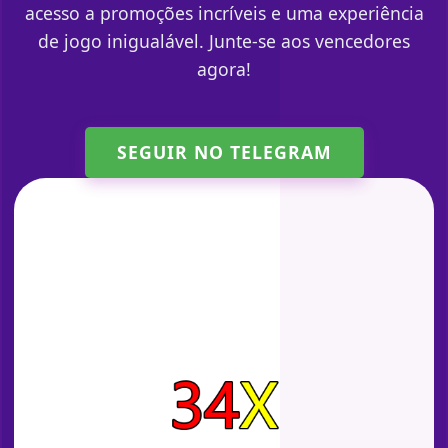
acesso a promoções incríveis e uma experiência
de jogo inigualável. Junte-se aos vencedores
agora!
SEGUIR NO TELEGRAM