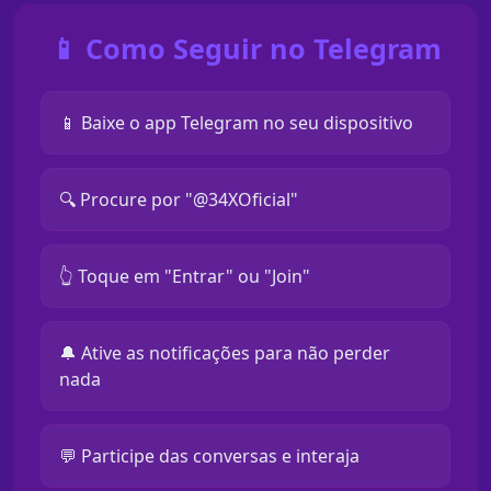
📱 Como Seguir no Telegram
📱 Baixe o app Telegram no seu dispositivo
🔍 Procure por "@34XOficial"
👆 Toque em "Entrar" ou "Join"
🔔 Ative as notificações para não perder
nada
💬 Participe das conversas e interaja