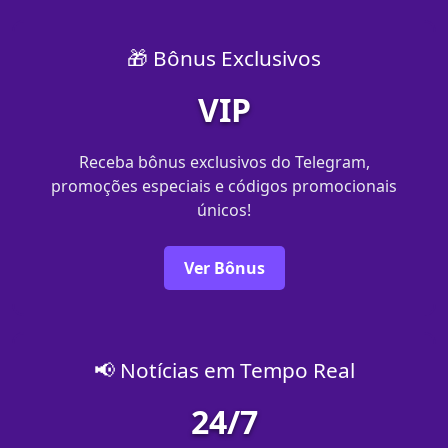
🎁 Bônus Exclusivos
VIP
Receba bônus exclusivos do Telegram,
promoções especiais e códigos promocionais
únicos!
Ver Bônus
📢 Notícias em Tempo Real
24/7