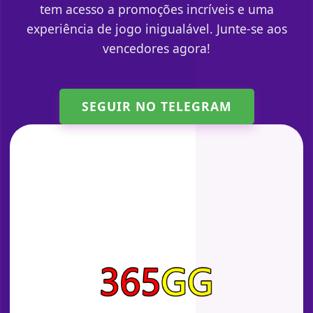
tem acesso a promoções incríveis e uma
experiência de jogo inigualável. Junte-se aos
vencedores agora!
SEGUIR NO TELEGRAM