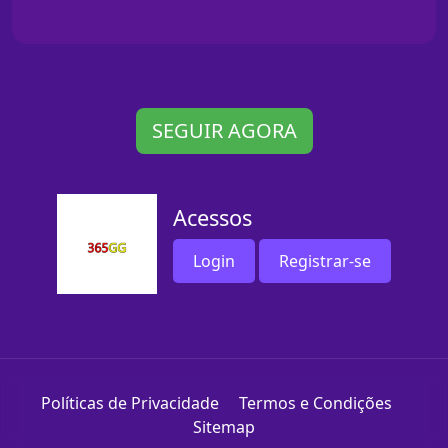
SEGUIR AGORA
Acessos
Login
Registrar-se
Políticas de Privacidade
Termos e Condições
Sitemap