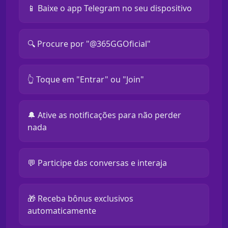
📱 Baixe o app Telegram no seu dispositivo
🔍 Procure por "@365GGOficial"
👆 Toque em "Entrar" ou "Join"
🔔 Ative as notificações para não perder
nada
💬 Participe das conversas e interaja
🎁 Receba bônus exclusivos
automaticamente