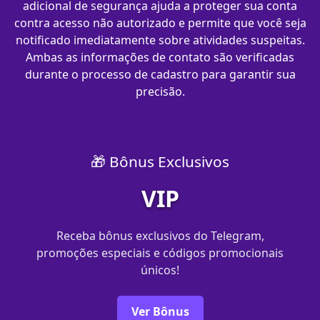
adicional de segurança ajuda a proteger sua conta
contra acesso não autorizado e permite que você seja
notificado imediatamente sobre atividades suspeitas.
Ambas as informações de contato são verificadas
durante o processo de cadastro para garantir sua
precisão.
🎁 Bônus Exclusivos
VIP
Receba bônus exclusivos do Telegram,
promoções especiais e códigos promocionais
únicos!
Ver Bônus