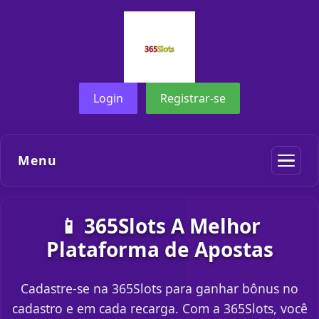
Login
Registrar-se
Menu
📱 365Slots A Melhor
Plataforma de Apostas
Cadastre-se na 365Slots para ganhar bônus no
cadastro e em cada recarga. Com a 365Slots, você