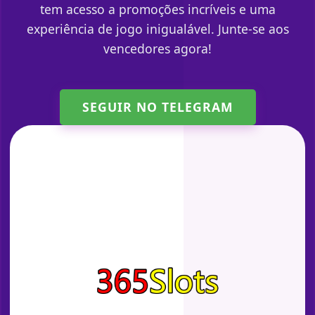
tem acesso a promoções incríveis e uma
experiência de jogo inigualável. Junte-se aos
vencedores agora!
SEGUIR NO TELEGRAM