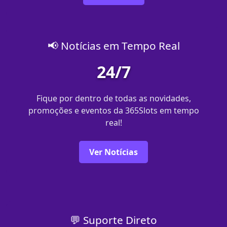
📢 Notícias em Tempo Real
24/7
Fique por dentro de todas as novidades,
promoções e eventos da 365Slots em tempo
real!
Ver Notícias
💬 Suporte Direto