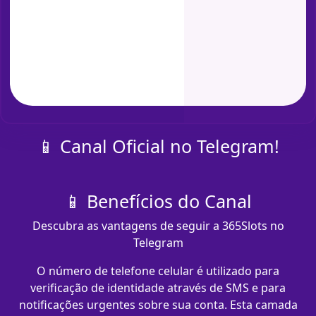
📱 Canal Oficial no Telegram!
📱 Benefícios do Canal
Descubra as vantagens de seguir a 365Slots no
Telegram
O número de telefone celular é utilizado para
verificação de identidade através de SMS e para
notificações urgentes sobre sua conta. Esta camada