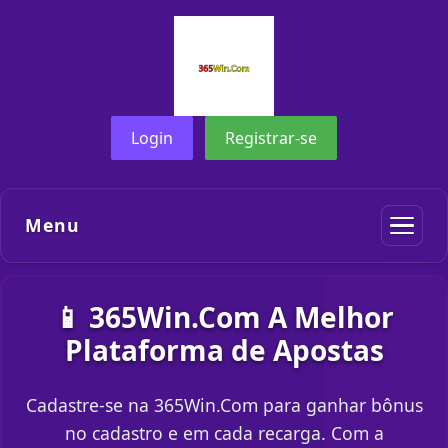
Login
Registrar-se
Menu
📱 365Win.Com A Melhor
Plataforma de Apostas
Cadastre-se na 365Win.Com para ganhar bônus
no cadastro e em cada recarga. Com a