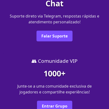
Chat
Suporte direto via Telegram, respostas rápidas e
atendimento personalizado!
Falar Suporte
👥 Comunidade VIP
1000+
Junte-se a uma comunidade exclusiva de
jogadores e compartilhe experiências!
Entrar Grupo