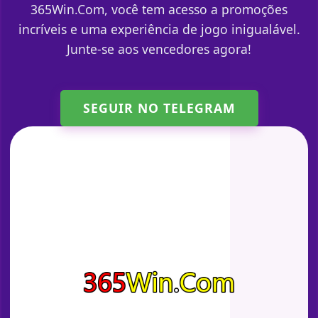
365Win.Com, você tem acesso a promoções
incríveis e uma experiência de jogo inigualável.
Junte-se aos vencedores agora!
SEGUIR NO TELEGRAM