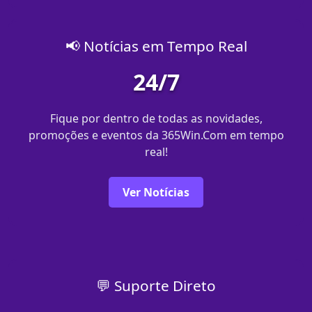
📢 Notícias em Tempo Real
24/7
Fique por dentro de todas as novidades,
promoções e eventos da 365Win.Com em tempo
real!
Ver Notícias
💬 Suporte Direto