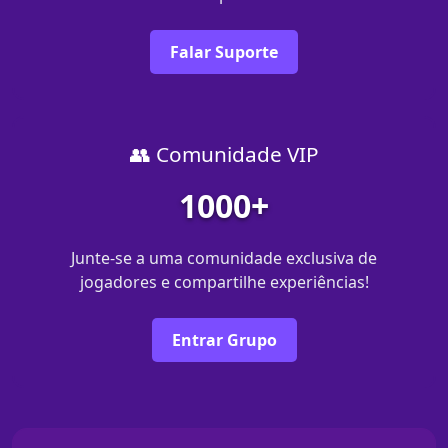
Falar Suporte
👥 Comunidade VIP
1000+
Junte-se a uma comunidade exclusiva de
jogadores e compartilhe experiências!
Entrar Grupo