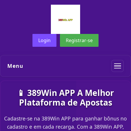
Login
Registrar-se
Menu
📱 389Win APP A Melhor
Plataforma de Apostas
Cadastre-se na 389Win APP para ganhar bônus no
cadastro e em cada recarga. Com a 389Win APP,