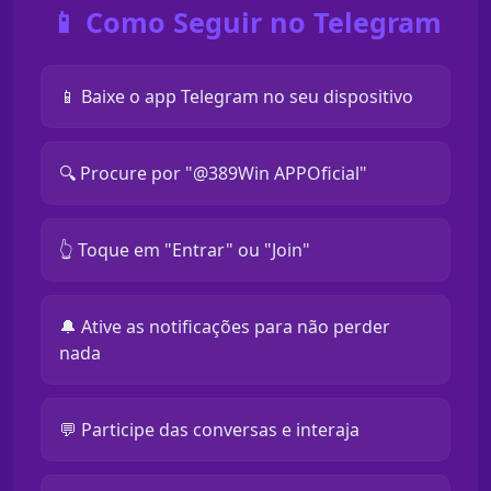
📱 Como Seguir no Telegram
📱 Baixe o app Telegram no seu dispositivo
🔍 Procure por "@389Win APPOficial"
👆 Toque em "Entrar" ou "Join"
🔔 Ative as notificações para não perder
nada
💬 Participe das conversas e interaja