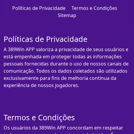
Políticas de Privacidade
Termos e Condições
Sitemap
Políticas de Privacidade
A 389Win APP valoriza a privacidade de seus usuários e
está empenhada em proteger todas as informações
pessoais fornecidas durante o uso de nossos canais de
comunicação. Todos os dados coletados são utilizados
exclusivamente para fins de melhoria contínua da
experiência de nossos jogadores.
Termos e Condições
Os usuários da 389Win APP concordam em respeitar