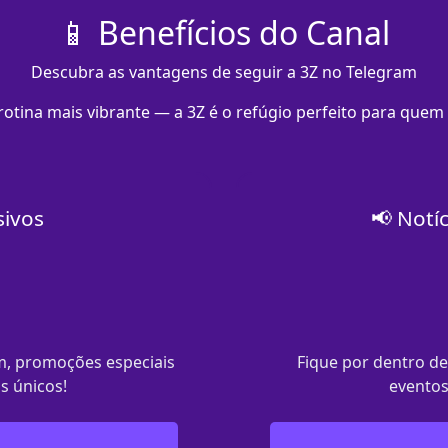
📱 Benefícios do Canal
Descubra as vantagens de seguir a 3Z no Telegram
rotina mais vibrante — a 3Z é o refúgio perfeito para quem a
sivos
📢 Notí
m, promoções especiais
Fique por dentro d
s únicos!
eventos