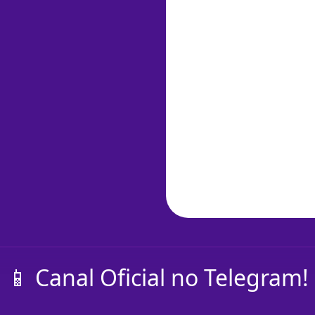
📱 Canal Oficial no Telegram!