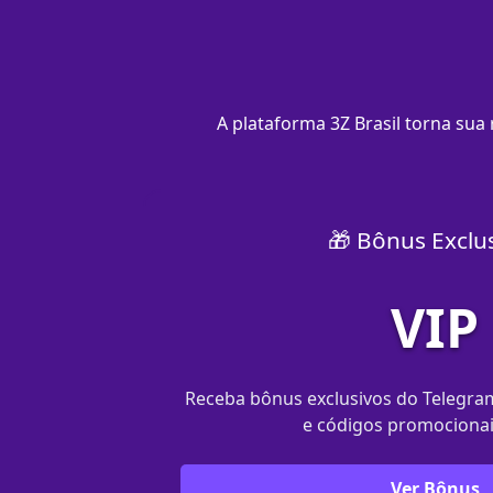
A plataforma 3Z Brasil torna sua 
🎁 Bônus Exclu
VIP
Receba bônus exclusivos do Telegra
e códigos promocionai
Ver Bônus