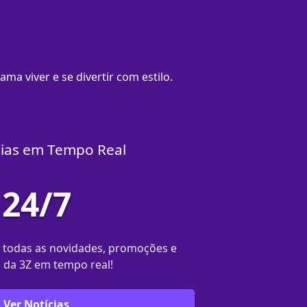
ma viver e se divertir com estilo.
cias em Tempo Real
24/7
e todas as novidades, promoções e
 da 3Z em tempo real!
Ver Notícias