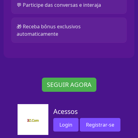
💬 Participe das conversas e interaja
🎁 Receba bônus exclusivos
automaticamente
SEGUIR AGORA
Acessos
Login
Registrar-se