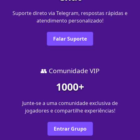
Suporte direto via Telegram, respostas rápidas e
atendimento personalizado!
Falar Suporte
👥 Comunidade VIP
1000+
Junte-se a uma comunidade exclusiva de
jogadores e compartilhe experiências!
Entrar Grupo