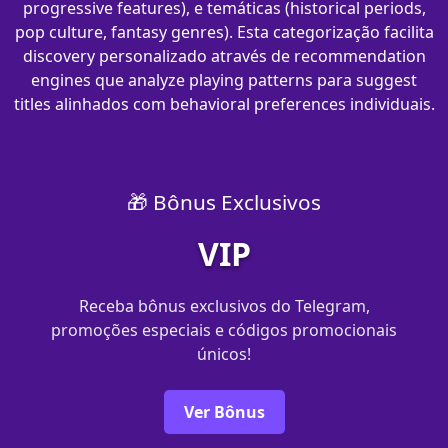
progressive features), e temáticas (historical periods,
pop culture, fantasy genres). Esta categorização facilita
discovery personalizado através de recommendation
engines que analyze playing patterns para suggest
titles alinhados com behavioral preferences individuais.
🎁 Bônus Exclusivos
VIP
Receba bônus exclusivos do Telegram,
promoções especiais e códigos promocionais
únicos!
Ver Bônus