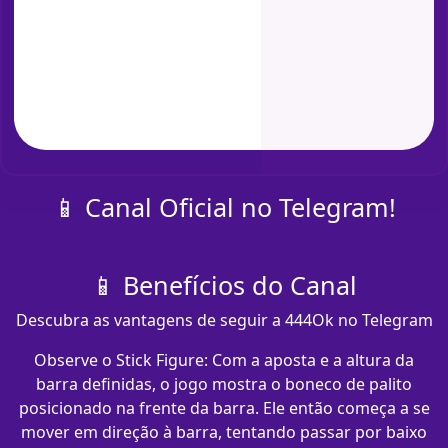
📱 Canal Oficial no Telegram!
📱 Benefícios do Canal
Descubra as vantagens de seguir a 444Ok no Telegram
Observe o Stick Figure: Com a aposta e a altura da
barra definidas, o jogo mostra o boneco de palito
posicionado na frente da barra. Ele então começa a se
mover em direção à barra, tentando passar por baixo