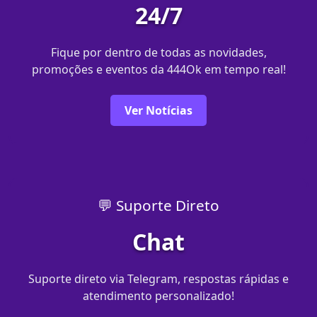
24/7
Fique por dentro de todas as novidades,
promoções e eventos da 444Ok em tempo real!
Ver Notícias
💬 Suporte Direto
Chat
Suporte direto via Telegram, respostas rápidas e
atendimento personalizado!