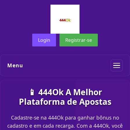
Login
Registrar-se
Menu
📱 444Ok A Melhor
Plataforma de Apostas
Cadastre-se na 444Ok para ganhar bônus no
cadastro e em cada recarga. Com a 444Ok, você