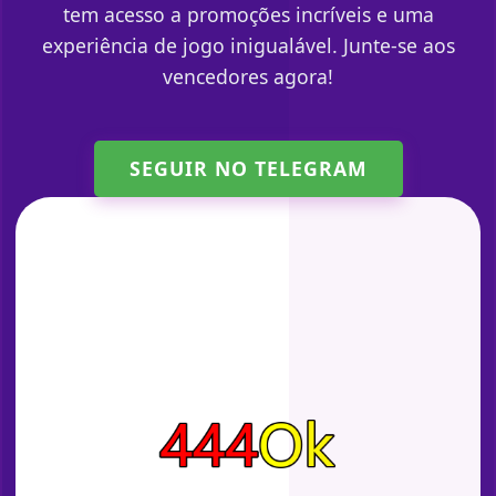
tem acesso a promoções incríveis e uma
experiência de jogo inigualável. Junte-se aos
vencedores agora!
SEGUIR NO TELEGRAM