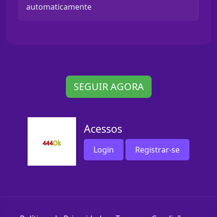
automaticamente
SEGUIR AGORA
Acessos
Login
Registrar-se