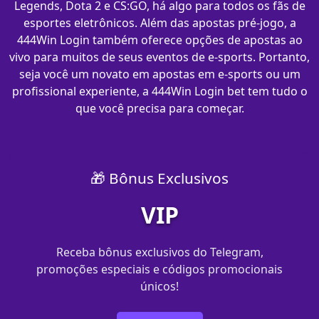
Legends, Dota 2 e CS:GO, há algo para todos os fãs de
esportes eletrônicos. Além das apostas pré-jogo, a
444Win Login também oferece opções de apostas ao
vivo para muitos de seus eventos de e-sports. Portanto,
seja você um novato em apostas em e-sports ou um
profissional experiente, a 444Win Login bet tem tudo o
que você precisa para começar.
🎁 Bônus Exclusivos
VIP
Receba bônus exclusivos do Telegram,
promoções especiais e códigos promocionais
únicos!