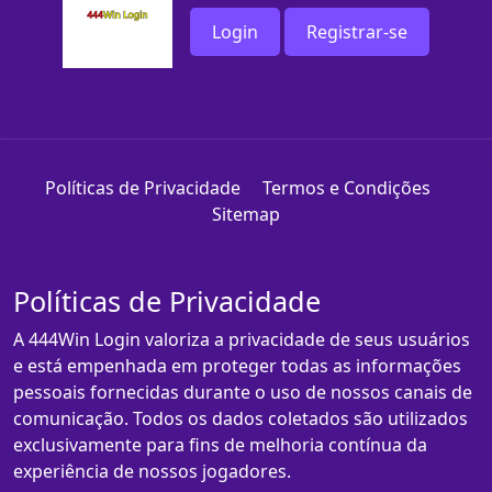
Login
Registrar-se
Políticas de Privacidade
Termos e Condições
Sitemap
Políticas de Privacidade
A 444Win Login valoriza a privacidade de seus usuários
e está empenhada em proteger todas as informações
pessoais fornecidas durante o uso de nossos canais de
comunicação. Todos os dados coletados são utilizados
exclusivamente para fins de melhoria contínua da
experiência de nossos jogadores.