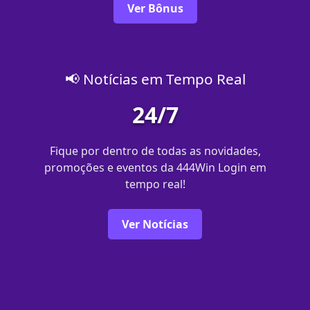
Ver Bônus
📢 Notícias em Tempo Real
24/7
Fique por dentro de todas as novidades,
promoções e eventos da 444Win Login em
tempo real!
Ver Notícias