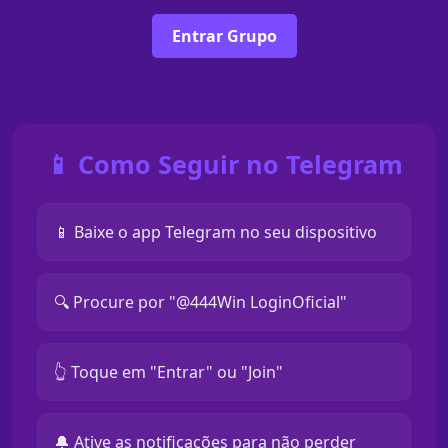
Entrar Grupo
📱 Como Seguir no Telegram
📱 Baixe o app Telegram no seu dispositivo
🔍 Procure por "@444Win LoginOficial"
👆 Toque em "Entrar" ou "Join"
🔔 Ative as notificações para não perder