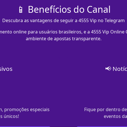
📱 Benefícios do Canal
Descubra as vantagens de seguir a 4555 Vip no Telegram
imento online para usuários brasileiros, e a 4555 Vip On
ambiente de apostas transparente.
sivos
📢 Notí
m, promoções especiais
Fique por dentro d
s únicos!
eventos da