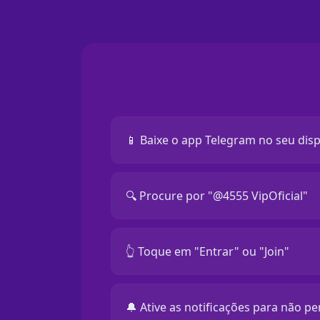
📱 Baixe o app Telegram no seu disp
🔍 Procure por "@4555 VipOficial"
👆 Toque em "Entrar" ou "Join"
🔔 Ative as notificações para não p