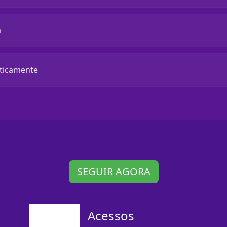
a
aticamente
SEGUIR AGORA
Acessos