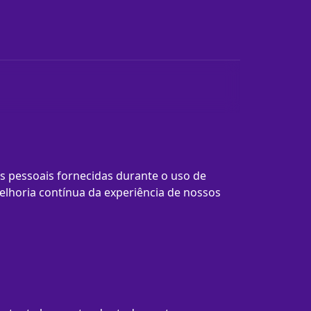
s pessoais fornecidas durante o uso de
elhoria contínua da experiência de nossos