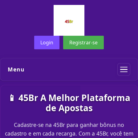
Login
Registrar-se
Menu
📱 45Br A Melhor Plataforma
de Apostas
Cadastre-se na 45Br para ganhar bônus no
cadastro e em cada recarga. Com a 45Br, você tem