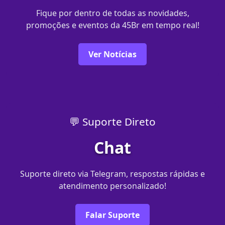
Fique por dentro de todas as novidades,
promoções e eventos da 45Br em tempo real!
Ver Notícias
💬 Suporte Direto
Chat
Suporte direto via Telegram, respostas rápidas e
atendimento personalizado!
Falar Suporte