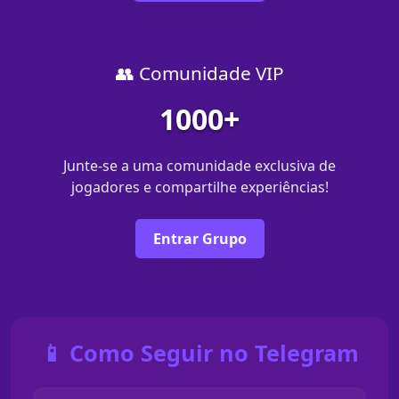
👥 Comunidade VIP
1000+
Junte-se a uma comunidade exclusiva de
jogadores e compartilhe experiências!
Entrar Grupo
📱 Como Seguir no Telegram