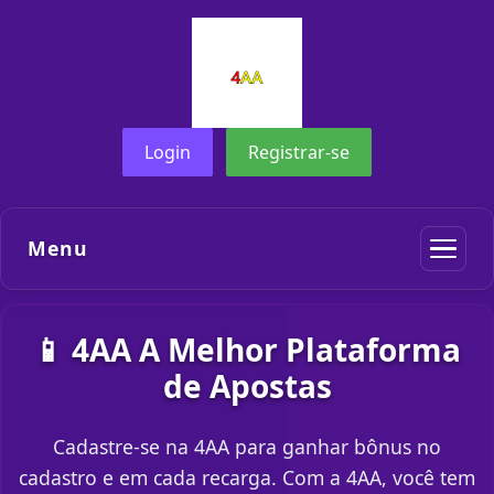
Login
Registrar-se
Menu
📱 4AA A Melhor Plataforma
de Apostas
Cadastre-se na 4AA para ganhar bônus no
cadastro e em cada recarga. Com a 4AA, você tem