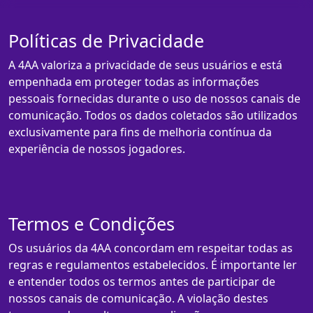
Políticas de Privacidade
A 4AA valoriza a privacidade de seus usuários e está
empenhada em proteger todas as informações
pessoais fornecidas durante o uso de nossos canais de
comunicação. Todos os dados coletados são utilizados
exclusivamente para fins de melhoria contínua da
experiência de nossos jogadores.
Termos e Condições
Os usuários da 4AA concordam em respeitar todas as
regras e regulamentos estabelecidos. É importante ler
e entender todos os termos antes de participar de
nossos canais de comunicação. A violação destes