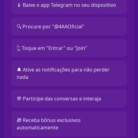
📱 Baixe o app Telegram no seu dispositivo
🔍 Procure por "@4AAOficial"
👆 Toque em "Entrar" ou "Join"
🔔 Ative as notificações para não perder
nada
💬 Participe das conversas e interaja
🎁 Receba bônus exclusivos
automaticamente