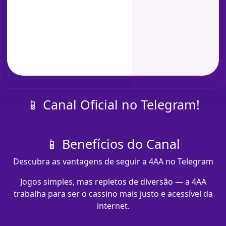
📱 Canal Oficial no Telegram!
📱 Benefícios do Canal
Descubra as vantagens de seguir a 4AA no Telegram
Jogos simples, mas repletos de diversão — a 4AA
trabalha para ser o cassino mais justo e acessível da
internet.