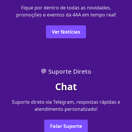
Fique por dentro de todas as novidades,
promoções e eventos da 4AA em tempo real!
Ver Notícias
💬 Suporte Direto
Chat
Suporte direto via Telegram, respostas rápidas e
atendimento personalizado!
Falar Suporte