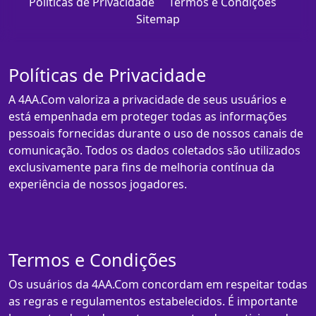
Políticas de Privacidade
Termos e Condições
Sitemap
Políticas de Privacidade
A 4AA.Com valoriza a privacidade de seus usuários e
está empenhada em proteger todas as informações
pessoais fornecidas durante o uso de nossos canais de
comunicação. Todos os dados coletados são utilizados
exclusivamente para fins de melhoria contínua da
experiência de nossos jogadores.
Termos e Condições
Os usuários da 4AA.Com concordam em respeitar todas
as regras e regulamentos estabelecidos. É importante