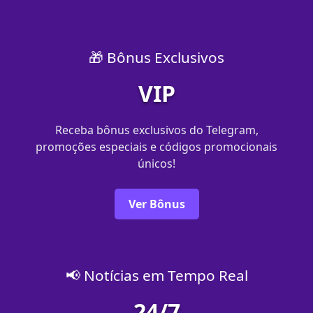
🎁 Bônus Exclusivos
VIP
Receba bônus exclusivos do Telegram,
promoções especiais e códigos promocionais
únicos!
Ver Bônus
📢 Notícias em Tempo Real
24/7