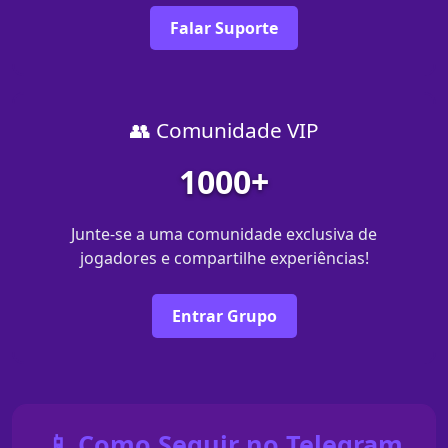
Falar Suporte
👥 Comunidade VIP
1000+
Junte-se a uma comunidade exclusiva de
jogadores e compartilhe experiências!
Entrar Grupo
📱 Como Seguir no Telegram