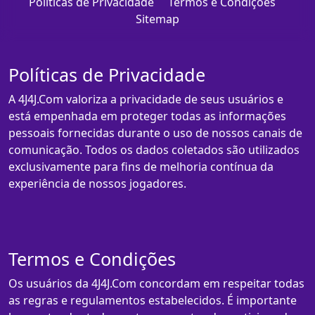
Políticas de Privacidade
Termos e Condições
Sitemap
Políticas de Privacidade
A 4J4J.Com valoriza a privacidade de seus usuários e
está empenhada em proteger todas as informações
pessoais fornecidas durante o uso de nossos canais de
comunicação. Todos os dados coletados são utilizados
exclusivamente para fins de melhoria contínua da
experiência de nossos jogadores.
Termos e Condições
Os usuários da 4J4J.Com concordam em respeitar todas
as regras e regulamentos estabelecidos. É importante