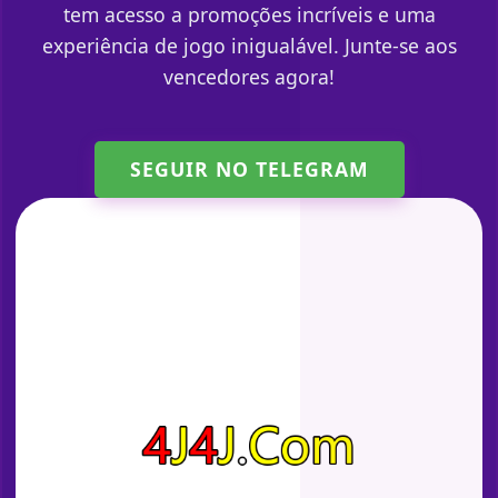
tem acesso a promoções incríveis e uma
experiência de jogo inigualável. Junte-se aos
vencedores agora!
SEGUIR NO TELEGRAM