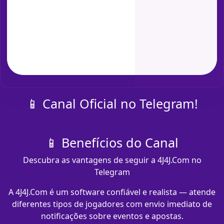
📱 Canal Oficial no Telegram!
📱 Benefícios do Canal
Descubra as vantagens de seguir a 4J4J.Com no
Telegram
A 4J4J.Com é um software confiável e realista — atende
diferentes tipos de jogadores com envio imediato de
notificações sobre eventos e apostas.