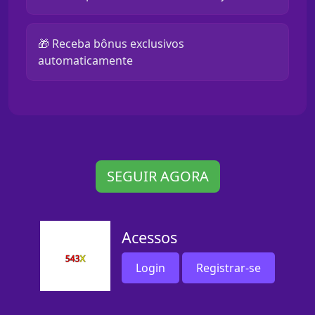
🎁 Receba bônus exclusivos
automaticamente
SEGUIR AGORA
Acessos
Login
Registrar-se