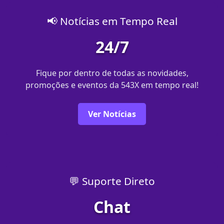
📢 Notícias em Tempo Real
24/7
Fique por dentro de todas as novidades,
promoções e eventos da 543X em tempo real!
Ver Notícias
💬 Suporte Direto
Chat