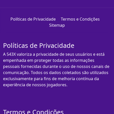
Políticas de Privacidade
Termos e Condições
Sitemap
Políticas de Privacidade
A 543X valoriza a privacidade de seus usuários e está
empenhada em proteger todas as informações
pessoais fornecidas durante o uso de nossos canais de
comunicação. Todos os dados coletados são utilizados
exclusivamente para fins de melhoria contínua da
experiência de nossos jogadores.
Termos e Condições