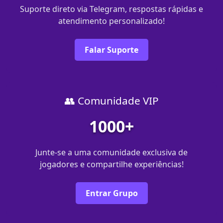
Suporte direto via Telegram, respostas rápidas e
atendimento personalizado!
Falar Suporte
👥 Comunidade VIP
1000+
Junte-se a uma comunidade exclusiva de
jogadores e compartilhe experiências!
Entrar Grupo