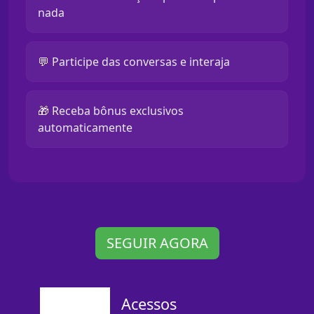
nada
💬 Participe das conversas e interaja
🎁 Receba bônus exclusivos
automaticamente
SEGUIR AGORA
Acessos