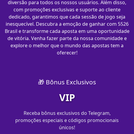
diversão para todos os nossos usuários. Além disso,
com promoções exclusivas e suporte ao cliente
dedicado, garantimos que cada sessão de jogo seja
inesquecível. Descubra a emoção de ganhar com 5526
Brasil e transforme cada aposta em uma oportunidade
de vitória. Venha fazer parte da nossa comunidade e
explore o melhor que o mundo das apostas tem a
oferecer!
🎁 Bônus Exclusivos
VIP
Receba bônus exclusivos do Telegram,
promoções especiais e códigos promocionais
únicos!