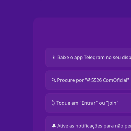
📱 Baixe o app Telegram no seu disp
🔍 Procure por "@5526 ComOficial"
👆 Toque em "Entrar" ou "Join"
🔔 Ative as notificações para não p