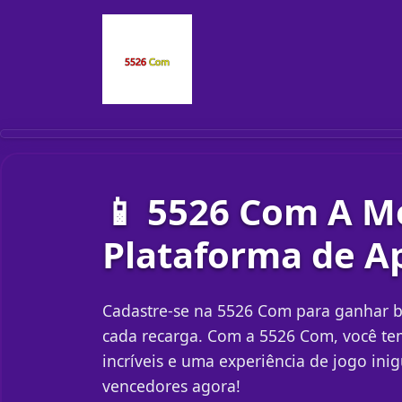
📱 5526 Com A M
Plataforma de A
Cadastre-se na 5526 Com para ganhar 
cada recarga. Com a 5526 Com, você t
incríveis e uma experiência de jogo inig
vencedores agora!