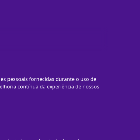
es pessoais fornecidas durante o uso de
elhoria contínua da experiência de nossos