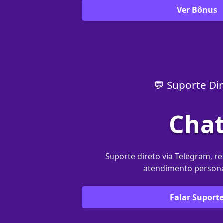
Ver Bônus
💬 Suporte Di
Cha
Suporte direto via Telegram, r
atendimento persona
Falar Suport