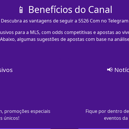
📱 Benefícios do Canal
Descubra as vantagens de seguir a 5526 Com no Telegram
usivos para a MLS, com odds competitivas e apostas ao vi
baixo, algumas sugestões de apostas com base na análise es
sivos
📢 Notí
m, promoções especiais
Fique por dentro d
s únicos!
eventos da