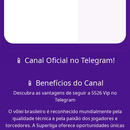
📱 Canal Oficial no Telegram!
📱 Benefícios do Canal
Descubra as vantagens de seguir a 5526 Vip no
Telegram
O vôlei brasileiro é reconhecido mundialmente pela
qualidade técnica e pela paixão dos jogadores e
torcedores. A Superliga oferece oportunidades únicas