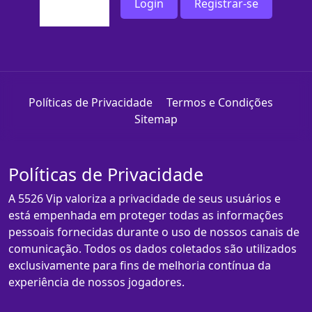
Login
Registrar-se
Políticas de Privacidade
Termos e Condições
Sitemap
Políticas de Privacidade
A 5526 Vip valoriza a privacidade de seus usuários e
está empenhada em proteger todas as informações
pessoais fornecidas durante o uso de nossos canais de
comunicação. Todos os dados coletados são utilizados
exclusivamente para fins de melhoria contínua da
experiência de nossos jogadores.