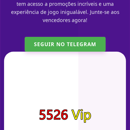
tem acesso a promoções incríveis e uma
experiência de jogo inigualável. Junte-se aos
vencedores agora!
SEGUIR NO TELEGRAM