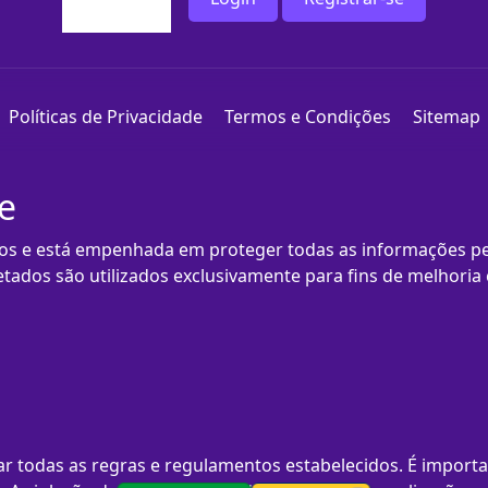
Políticas de Privacidade
Termos e Condições
Sitemap
de
rios e está empenhada em proteger todas as informações p
tados são utilizados exclusivamente para fins de melhoria
 todas as regras e regulamentos estabelecidos. É importa