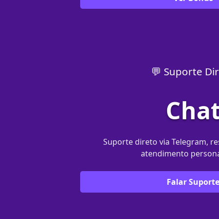
💬 Suporte Di
Cha
Suporte direto via Telegram, r
atendimento persona
Falar Suport