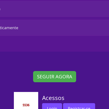
a
aticamente
SEGUIR AGORA
Acessos
Login
Registrar-se