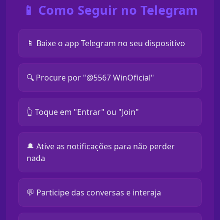
📱 Como Seguir no Telegram
📱 Baixe o app Telegram no seu dispositivo
🔍 Procure por "@5567 WinOficial"
👆 Toque em "Entrar" ou "Join"
🔔 Ative as notificações para não perder
nada
💬 Participe das conversas e interaja