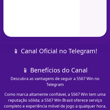
📱 Canal Oficial no Telegram!
📱 Benefícios do Canal
Descubra as vantagens de seguir a 5567 Win no
Telegram
Como marca altamente confiável, a 5567 Win tem uma
reputação sólida; a 5567 Win Brasil oferece serviço
completo e experiência móvel de jogo a qualquer hora,