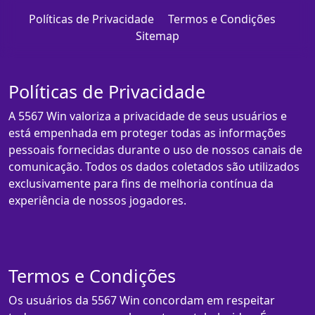
Políticas de Privacidade
Termos e Condições
Sitemap
Políticas de Privacidade
A 5567 Win valoriza a privacidade de seus usuários e
está empenhada em proteger todas as informações
pessoais fornecidas durante o uso de nossos canais de
comunicação. Todos os dados coletados são utilizados
exclusivamente para fins de melhoria contínua da
experiência de nossos jogadores.
Termos e Condições
Os usuários da 5567 Win concordam em respeitar