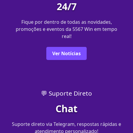
24/7
Fique por dentro de todas as novidades,
promoções e eventos da 5567 Win em tempo
real!
Ver Notícias
💬 Suporte Direto
Chat
Suporte direto via Telegram, respostas rápidas e
atendimento personalizado!