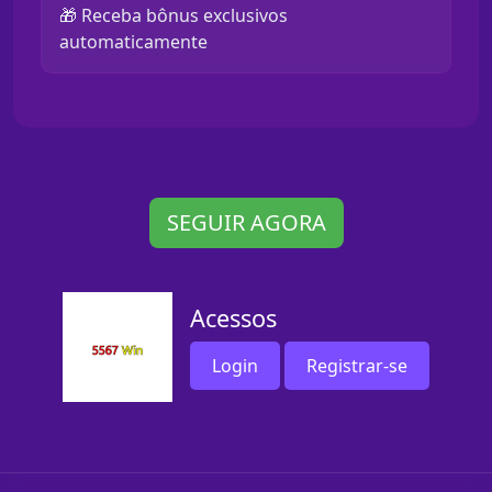
🎁 Receba bônus exclusivos
automaticamente
SEGUIR AGORA
Acessos
Login
Registrar-se