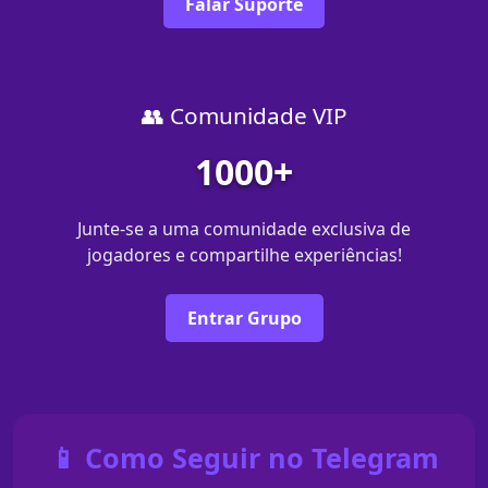
Falar Suporte
👥 Comunidade VIP
1000+
Junte-se a uma comunidade exclusiva de
jogadores e compartilhe experiências!
Entrar Grupo
📱 Como Seguir no Telegram