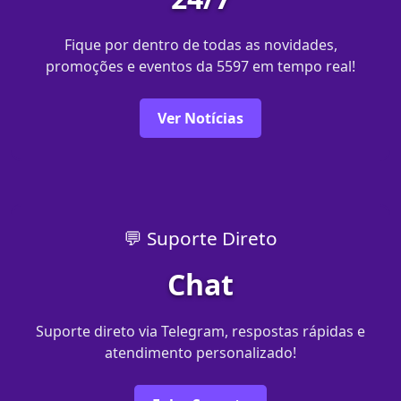
Fique por dentro de todas as novidades,
promoções e eventos da 5597 em tempo real!
Ver Notícias
💬 Suporte Direto
Chat
Suporte direto via Telegram, respostas rápidas e
atendimento personalizado!