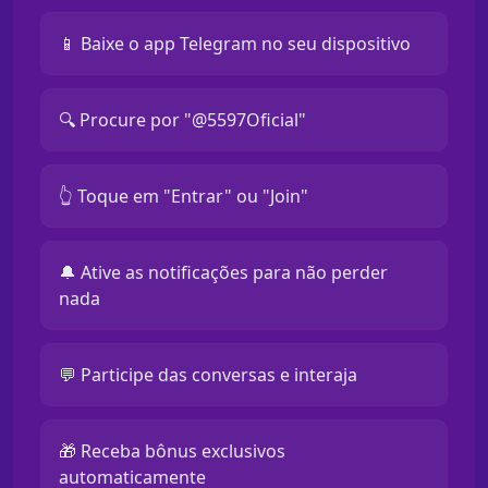
📱 Baixe o app Telegram no seu dispositivo
🔍 Procure por "@5597Oficial"
👆 Toque em "Entrar" ou "Join"
🔔 Ative as notificações para não perder
nada
💬 Participe das conversas e interaja
🎁 Receba bônus exclusivos
automaticamente