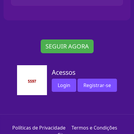
SEGUIR AGORA
Acessos
Login
Registrar-se
Políticas de Privacidade
Termos e Condições