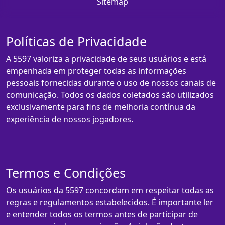
Sitemap
Políticas de Privacidade
A 5597 valoriza a privacidade de seus usuários e está
empenhada em proteger todas as informações
pessoais fornecidas durante o uso de nossos canais de
comunicação. Todos os dados coletados são utilizados
exclusivamente para fins de melhoria contínua da
experiência de nossos jogadores.
Termos e Condições
Os usuários da 5597 concordam em respeitar todas as
regras e regulamentos estabelecidos. É importante ler
e entender todos os termos antes de participar de