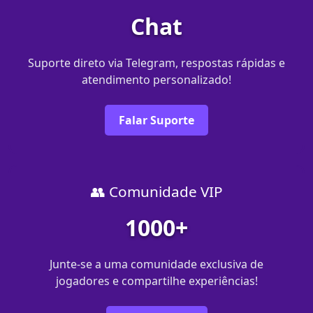
Chat
Suporte direto via Telegram, respostas rápidas e
atendimento personalizado!
Falar Suporte
👥 Comunidade VIP
1000+
Junte-se a uma comunidade exclusiva de
jogadores e compartilhe experiências!