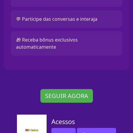
💬 Participe das conversas e interaja
🎁 Receba bônus exclusivos
automaticamente
SEGUIR AGORA
Acessos