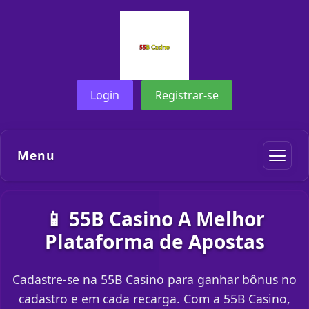
Login
Registrar-se
Menu
📱 55B Casino A Melhor
Plataforma de Apostas
Cadastre-se na 55B Casino para ganhar bônus no
cadastro e em cada recarga. Com a 55B Casino,