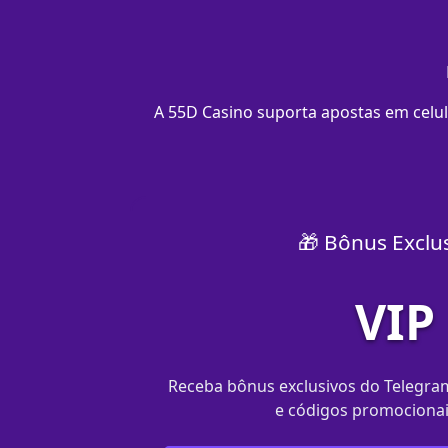
A 55D Casino suporta apostas em celul
🎁 Bônus Exclu
VIP
Receba bônus exclusivos do Telegra
e códigos promocionai