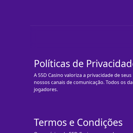
Políticas de Privacida
A 55D Casino valoriza a privacidade de seu
nossos canais de comunicação. Todos os dad
jogadores.
Termos e Condições