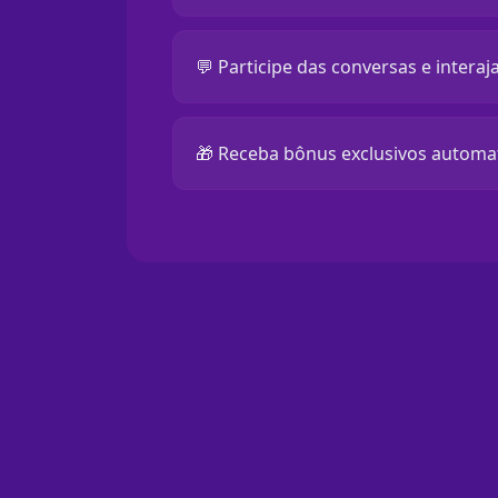
💬 Participe das conversas e interaj
🎁 Receba bônus exclusivos autom