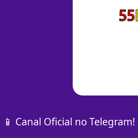
📱 Canal Oficial no Telegram!