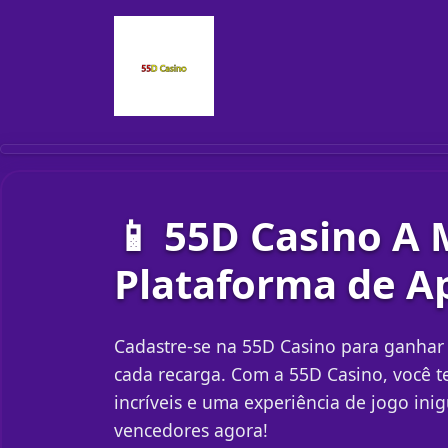
📱 55D Casino A 
Plataforma de A
Cadastre-se na 55D Casino para ganhar
cada recarga. Com a 55D Casino, você 
incríveis e uma experiência de jogo inig
vencedores agora!