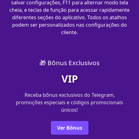
salvar configurações, F11 para alternar modo tela
cheia, e teclas de função para acessar rapidamente
diferentes seções do aplicativo. Todos os atalhos
podem ser personalizados nas configurações do
cliente.
🎁 Bônus Exclusivos
VIP
Receba bônus exclusivos do Telegram,
promoções especiais e códigos promocionais
únicos!
Ver Bônus