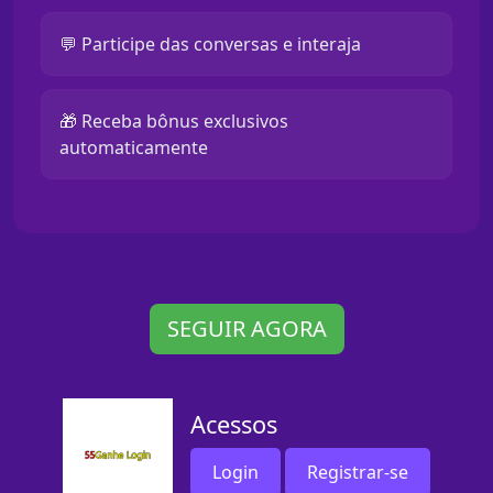
💬 Participe das conversas e interaja
🎁 Receba bônus exclusivos
automaticamente
SEGUIR AGORA
Acessos
Login
Registrar-se